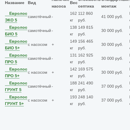
Название
Вид
Вес
насоса
септика
монтаж
Евролос
162
112 860
самотёчный
-
41 000 руб.
ЭКО 5
кг
руб.
Евролос
138
149 815
самотёчный
-
30 000 руб.
БИО 5
кг
руб.
Евролос
149
156 465
с насосом
+
30 000 руб.
БИО 5+
кг
руб.
Евролос
131
162 925
самотёчный
-
30 000 руб.
ПРО 5
кг
руб.
Евролос
142
169 575
с насосом
+
30 000 руб.
ПРО 5+
кг
руб.
Евролос
188
241 490
самотёчный
-
37 000 руб.
ГРУНТ 5
кг
руб.
Евролос
193
248 140
с насосом
+
37 000 руб.
ГРУНТ 5+
кг
руб.