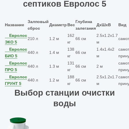
септиков Евролос 5
Залповый
Глубина
Название
Диаметр
Вес
ДхШхВ
Вид
сброс
залегания
Евролос
162
2.5х1.2х1.7
210 л
1.2 м
66 см
само
ЭКО 5
кг
м
Евролос
138
1.4х1.4х2
само
440 л
1.4 м
66 см
БИО 5
кг
м
прин
Евролос
131
само
440 л
1.3 м
66 см
2 м
ПРО 5
кг
прин
Евролос
188
2.5х1.2х1.7
само
440 л
1.2 м
66 см
ГРУНТ 5
кг
м
прин
Выбор станции очистки
воды