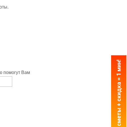
оты.
3 сметы + скидка = 1 мин!
ю помогут Вам