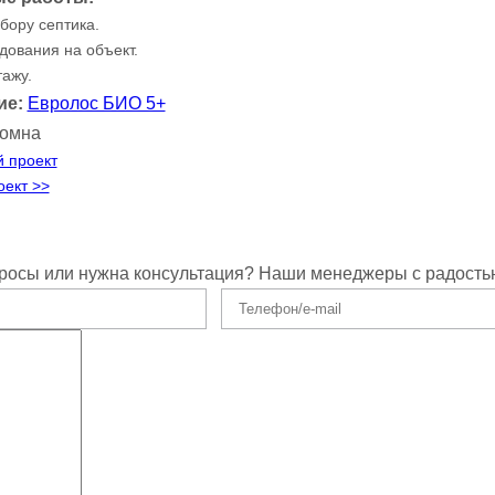
бору септика.
дования на объект.
ажу.
ие:
Евролос БИО 5+
ломна
 проект
ект >>
росы или нужна консультация? Наши менеджеры с радость