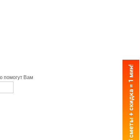
3 сметы + скидка = 1 мин!
ю помогут Вам