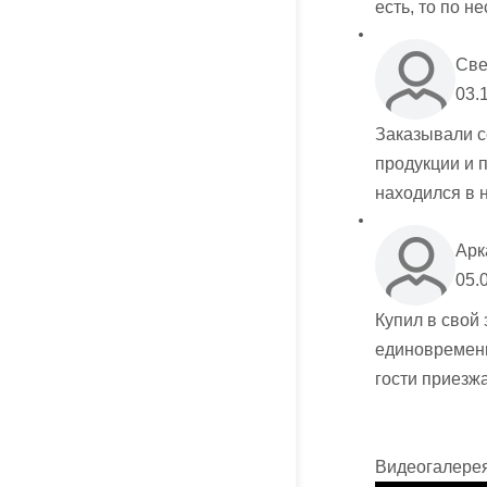
есть, то по н
Све
03.
Заказывали с
продукции и 
находился в 
Арк
05.
Купил в свой
единовременн
гости приезж
Видеогалере