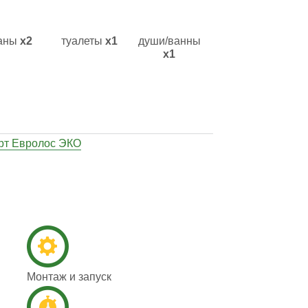
аны
х2
туалеты
х1
души/ванны
х1
рт Евролос ЭКО
Монтаж и запуск