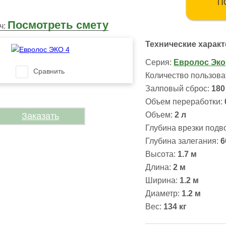
П
Посмотреть смету
ч:
Технические харак
Серия:
Евролос Эко
Сравнить
Количество пользова
Залповый сброс:
180
Объем переработки:
Объем:
2 л
Заказать
Глубина врезки подв
Глубина залегания:
6
Высота:
1.7
м
Длина:
2
м
Ширина:
1.2
м
Диаметр:
1.2 м
Вес:
134 кг