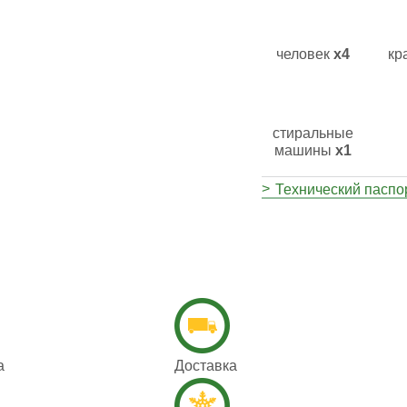
человек
х4
кр
стиральные
машины
х1
Технический паспо
а
Доставка