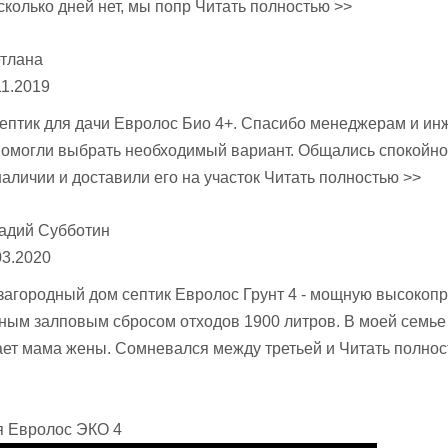
есколько дней нет, мы попр
Читать полностью >>
тлана
11.2019
ептик для дачи Евролос Био 4+. Спасибо менеджерам и ин
помогли выбрать необходимый вариант. Общались спокойно 
наличии и доставили его на участок
Читать полностью >>
адий Субботин
03.2020
 загородный дом септик Евролос Грунт 4 - мощную высокоп
ым залповым сбросом отходов 1900 литров. В моей семье 
ает мама жены. Сомневался между третьей и
Читать полнос
я Евролос ЭКО 4