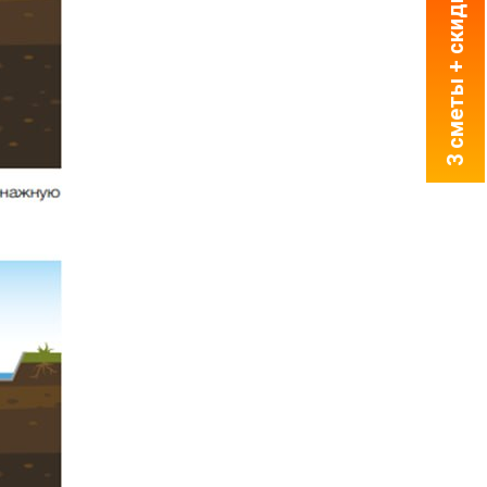
3 сметы + скидка = 1 мин!