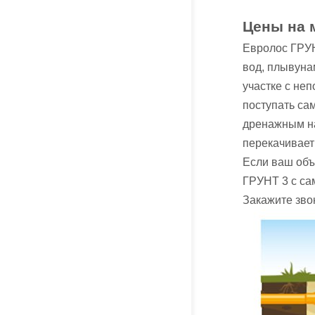
Цены на 
Евролос ГРУН
вод, плывуна
участке с не
поступать са
дренажным на
перекачивает
Если ваш объ
ГРУНТ 3 с са
Закажите зво