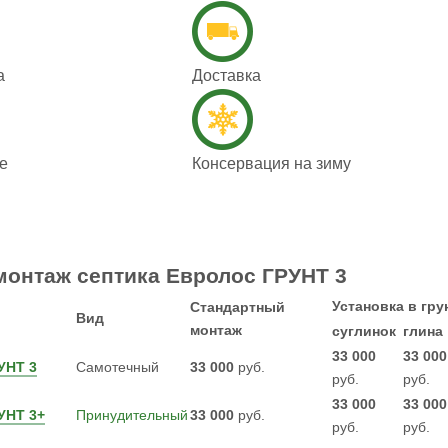
а
Доставка
е
Консервация на зиму
монтаж септика Евролос ГРУНТ 3
Установка в гру
Стандартный
Вид
монтаж
суглинок
глина
33 000
33 000
УНТ 3
Самотечный
33 000
руб.
руб.
руб.
33 000
33 000
УНТ 3+
Принудительный
33 000
руб.
руб.
руб.