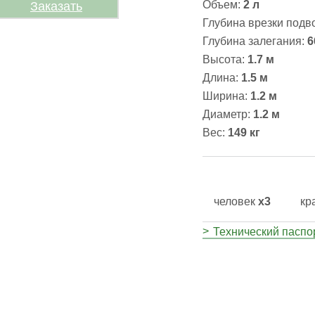
Объем:
2 л
Заказать
Глубина врезки подв
Глубина залегания:
6
Высота:
1.7
м
Длина:
1.5
м
Ширина:
1.2
м
Диаметр:
1.2 м
Вес:
149 кг
человек
х3
кр
Технический паспо