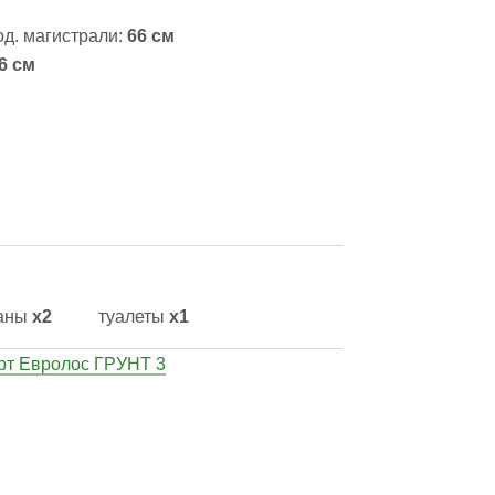
од. магистрали:
66 см
6 см
аны
х2
туалеты
х1
рт Евролос ГРУНТ 3