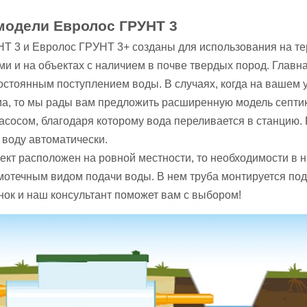
модели Евролос ГРУНТ 3
Т 3 и Евролос ГРУНТ 3+ созданы для использования на т
ми и на объектах с наличием в почве твердых пород. Главн
постоянным поступлением воды. В случаях, когда на вашем 
ма, то мы рады вам предложить расширенную модель септик
сосом, благодаря которому вода переливается в станцию. 
 воду автоматически.
ект расположен на ровной местности, то необходимости в н
мотечным видом подачи воды. В нем труба монтируется под 
нок и наш консультант поможет вам с выбором!